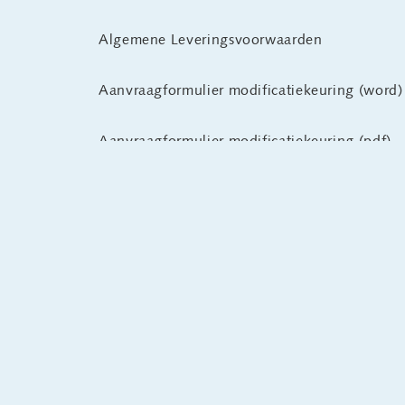
Algemene Leveringsvoorwaarden
Aanvraagformulier modificatiekeuring (word)
Aanvraagformulier modificatiekeuring (pdf)
Reglement keuringen van liftinstallaties
Reglement klacht, bezwaar en beroep
Administratieve gegevens voor nieuwe opdra
Administratieve gegevens voor nieuwe opdra
De accreditatie van Chex op de website van 