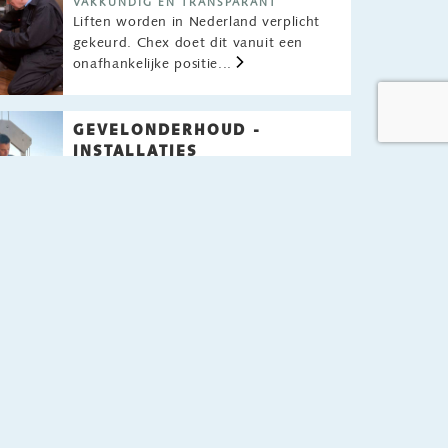
VAKKUNDIG EN TRANSPARANT
Liften worden in Nederland verplicht
gekeurd. Chex doet dit vanuit een
onafhankelijke positie...
GEVELONDERHOUD -
INSTALLATIES
GEVELLIFTEN EN HANGLADDERS
De veiligheid van gebruikers en
omstanders is gewaarborgd...
ROLTRAPPEN
KEURINGEN VOORKOMEN CLAIMS
Een roltrap combineert grove
mechanica met precieze maatvoering...
HOOGWERKERS