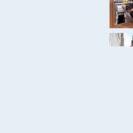
chten (word)
chten (pdf)
de RvA